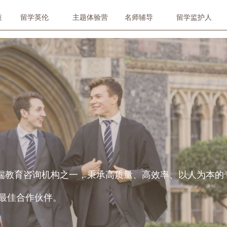
质
留学英伦
主题体验营
名师辅导
留学监护人
高端教育咨询机构之一，秉承高质量、高效率、以人为本
最佳合作伙伴。