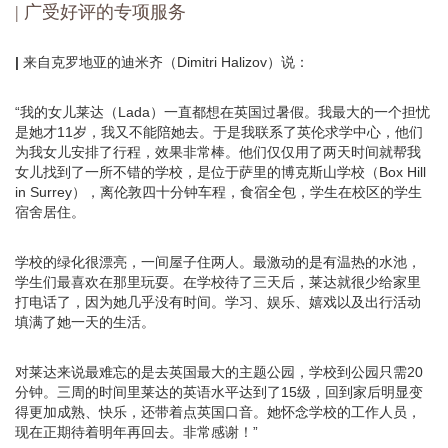
| 广受好评的专项服务
|
来自克罗地亚的迪米齐（Dimitri Halizov）说：
“我的女儿莱达（Lada）一直都想在英国过暑假。我最大的一个担忧
是她才11岁，我又不能陪她去。于是我联系了英伦求学中心，他们
为我女儿安排了行程，效果非常棒。他们仅仅用了两天时间就帮我
女儿找到了一所不错的学校，是位于萨里的博克斯山学校（Box Hill
in Surrey），离伦敦四十分钟车程，食宿全包，学生在校区的学生
宿舍居住。
学校的绿化很漂亮，一间屋子住两人。最激动的是有温热的水池，
学生们最喜欢在那里玩耍。在学校待了三天后，莱达就很少给家里
打电话了，因为她几乎没有时间。学习、娱乐、嬉戏以及出行活动
填满了她一天的生活。
对莱达来说最难忘的是去英国最大的主题公园，学校到公园只需20
分钟。三周的时间里莱达的英语水平达到了15级，回到家后明显变
得更加成熟、快乐，还带着点英国口音。她怀念学校的工作人员，
现在正期待着明年再回去。非常感谢！”