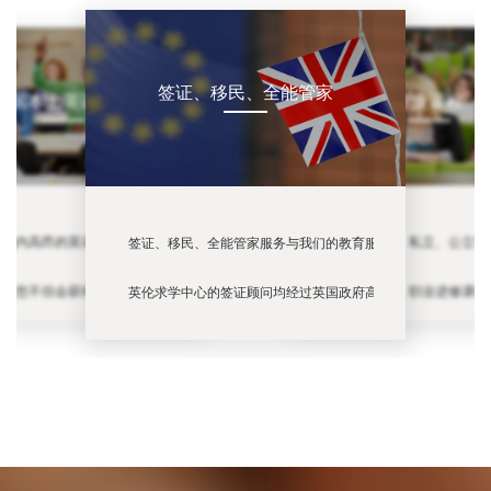
签证、移民、全能管家
英国本土英语课程
专业课程
, IB等课程，您仍然可以通过修读留学预科来进入英国大学。对于在国内完成了高考的同
于国内高昂的英语培训费用，英国本地的英语培训往往有更高的性价比。大多数课程都
英国的大学、私立、公立学
签证、移民、全能管家服务与我们的教育服务有机结合。我们
接受，而且可以有效地帮助孩子适应在英国的大学学习和生活。预科课程通常只需要一年，因
国，您不但会获得悉心的培养，而且一踏出教室就可以运用课堂所学。我们的老师也真
正如您所愿，职业进修课程
英伦求学中心的签证顾问均经过英国政府高级移民事务办公厅(