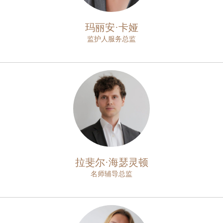
玛丽安·卡娅
监护人服务总监
拉斐尔·海瑟灵顿
名师辅导总监