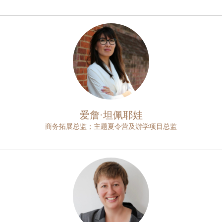
爱詹·坦佩耶娃
商务拓展总监；主题夏令营及游学项目总监